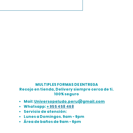
MULTIPLES FORMAS DE ENTREGA
Recojo en tienda, Delivery siempre cerca de ti.
100% seguro
Mail:
Universopeludo.peru@gmail.com
Whatsapp:
+
955 458 468
Servicio de atención:
Lunes a Domingos. 9am - 9pm
Área de baños de 9am - 6pm