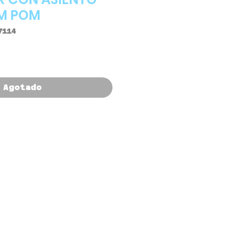
M POM
7114
Agotado