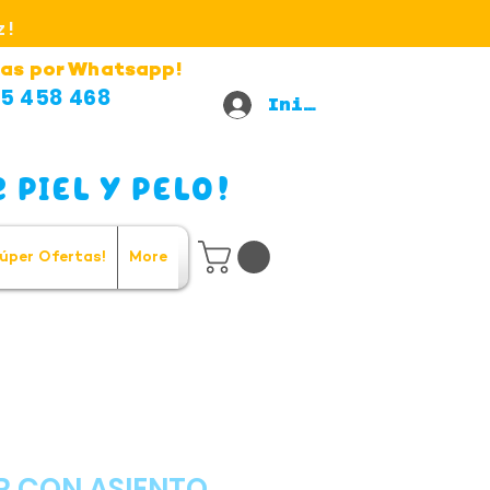
z!
as por Whatsapp!
5 458 468
Iniciar sesión
 PIEL Y PELO!
úper Ofertas!
More
 CON ASIENTO