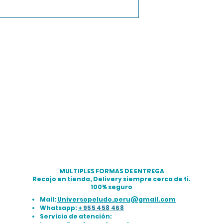
MULTIPLES FORMAS DE ENTREGA
Recojo en tienda, Delivery siempre cerca de ti.
100% seguro
Mail:
Universopeludo.peru@gmail.com
Whatsapp:
+
955 458 468
Servicio de atención: