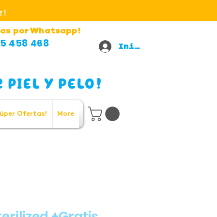
z!
as por Whatsapp!
5 458 468
Iniciar sesión
 PIEL Y PELO!
úper Ofertas!
More
erilized +Gratis