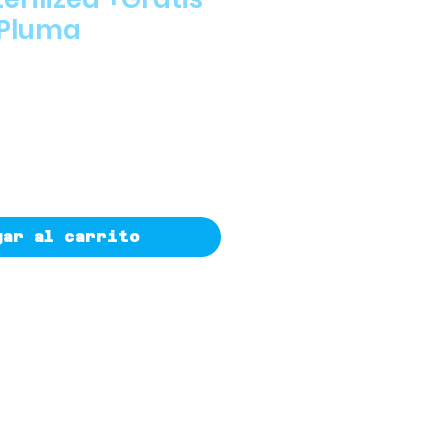
 Pluma
o
gar al carrito