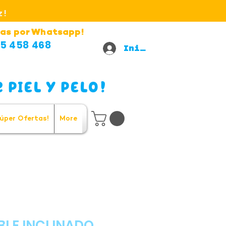
z!
as por Whatsapp!
5 458 468
Iniciar sesión
 PIEL Y PELO!
úper Ofertas!
More
BLE INCLINADO