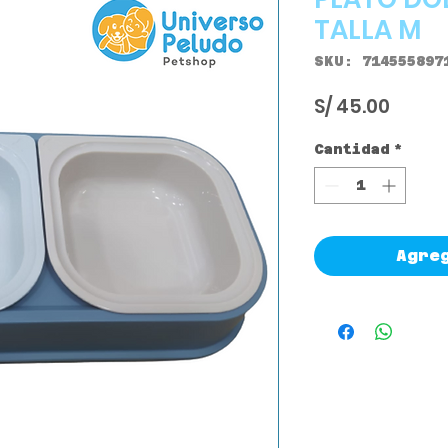
TALLA M
SKU: 714555897
Preci
S/ 45.00
Cantidad
*
Agre