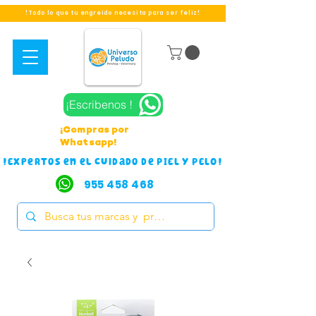
!Todo lo que tu engreido necesita para ser feliz!
¡Escribenos !
¡Compras por
Whatsapp!
!Expertos en el cuidado de PIEL Y PELO!
955 458 468