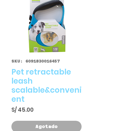
SKU: 6091830016457
Pet retractable
leash
scalable&conveni
ent
Precio
S/ 45.00
Agotado