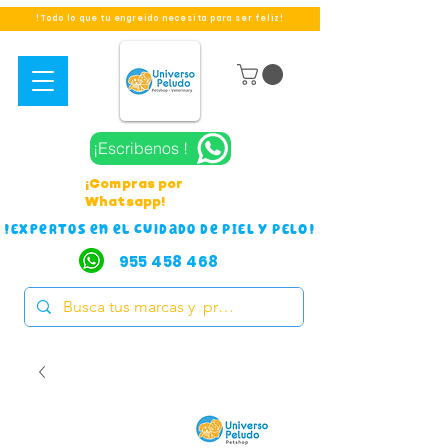
!Todo lo que tu engreido necesita para ser feliz!
¡Escribenos !
¡Compras por
Whatsapp!
!Expertos en el cuidado de PIEL Y PELO!
955 458 468