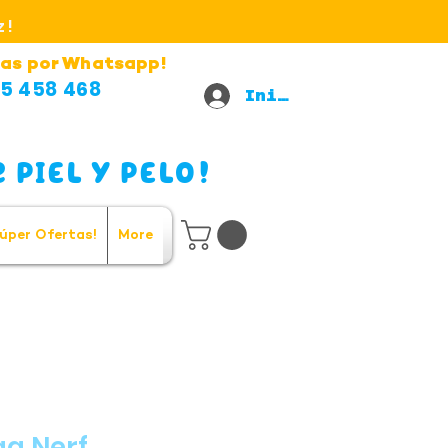
z!
as por Whatsapp!
5 458 468
Iniciar sesión
 PIEL Y PELO!
úper Ofertas!
More
ga Nerf