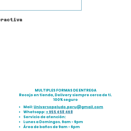
eractiva
MULTIPLES FORMAS DE ENTREGA
Recojo en tienda, Delivery siempre cerca de ti.
100% seguro
Mail:
Universopeludo.peru@gmail.com
Whatsapp:
+
955 458 468
Servicio de atención:
Lunes a Domingos. 9am - 9pm
Área de baños de 9am - 6pm