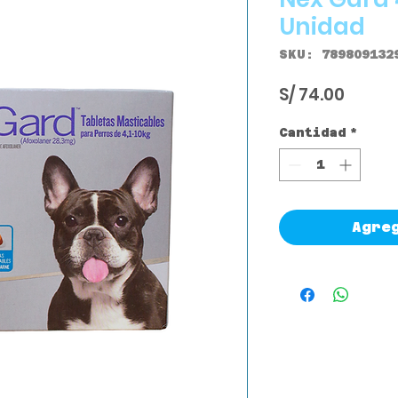
Unidad
SKU: 789809132
Precio
S/ 74.00
Cantidad
*
Agre