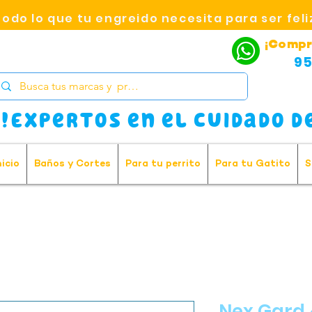
Todo lo que tu engreido necesita para ser feli
¡Compr
95
!Expertos en el cuidado de
nicio
Baños y Cortes
Para tu perrito
Para tu Gatito
S
Nex Gard 4