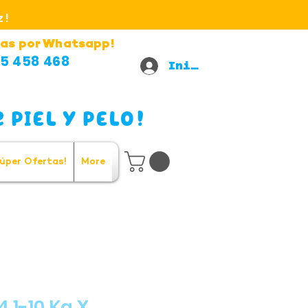
z!
as por Whatsapp!
5 458 468
Iniciar sesión
 PIEL Y PELO!
úper Ofertas!
More
.1-10 Kg X