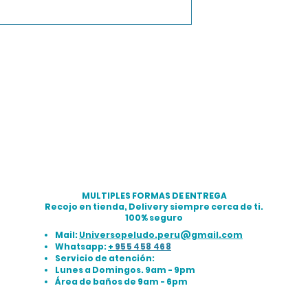
MULTIPLES FORMAS DE ENTREGA
Recojo en tienda, Delivery siempre cerca de ti.
100% seguro
Mail:
Universopeludo.peru@gmail.com
Whatsapp:
+
955 458 468
Servicio de atención:
Lunes a Domingos. 9am - 9pm
Área de baños de 9am - 6pm