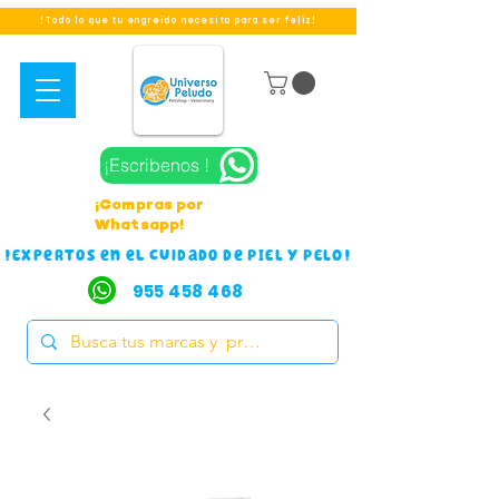
!Todo lo que tu engreido necesita para ser feliz!
¡Escribenos !
¡Compras por
Whatsapp!
!Expertos en el cuidado de PIEL Y PELO!
955 458 468