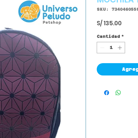
SKU: 734046055
Preci
S/ 135.00
Cantidad
*
Agre