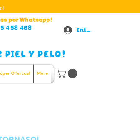
z!
as por Whatsapp!
5 458 468
Iniciar sesión
 PIEL Y PELO!
úper Ofertas!
More
TORNASOL