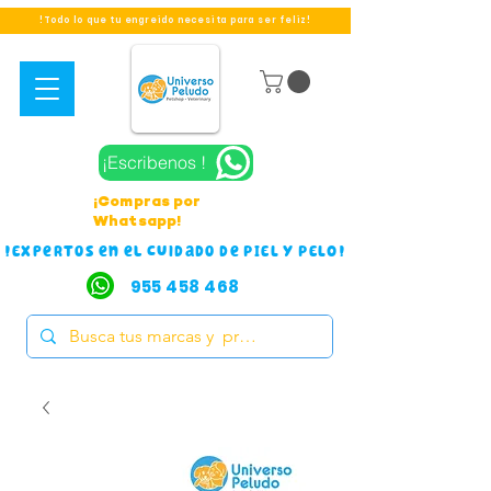
!Todo lo que tu engreido necesita para ser feliz!
¡Escribenos !
¡Compras por
Whatsapp!
!Expertos en el cuidado de PIEL Y PELO!
955 458 468