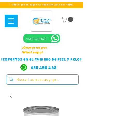
!Todo lo que tu engreido necesita para ser feliz!
¡Escribenos !
¡Compras por
Whatsapp!
!Expertos en el cuidado de PIEL Y PELO!
955 458 468