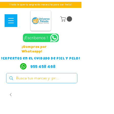
!Todo lo que tu engreido necesita para ser feliz!
¡Escribenos !
¡Compras por
Whatsapp!
!Expertos en el cuidado de PIEL Y PELO!
955 458 468