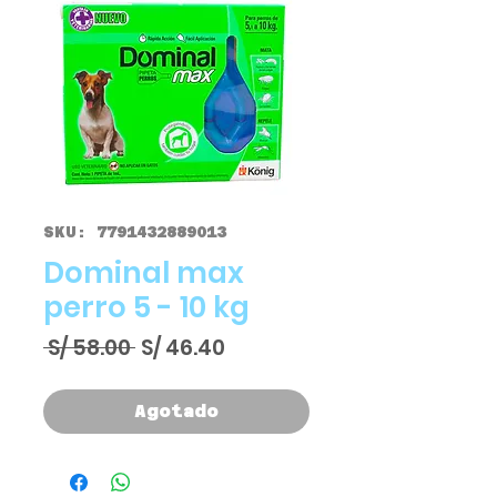
SKU: 7791432889013
Dominal max
perro 5 - 10 kg
Precio
Precio
 S/ 58.00 
S/ 46.40
de
oferta
Agotado