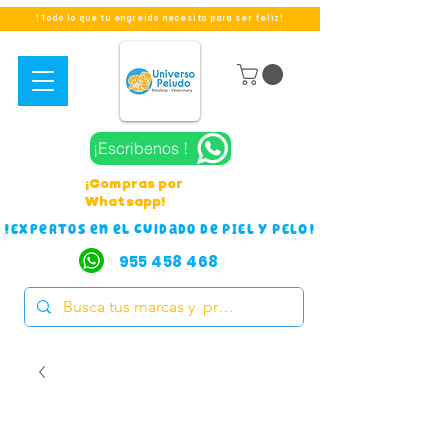
!Todo lo que tu engreido necesita para ser feliz!
¡Escribenos !
¡Compras por
Whatsapp!
!Expertos en el cuidado de PIEL Y PELO!
955 458 468