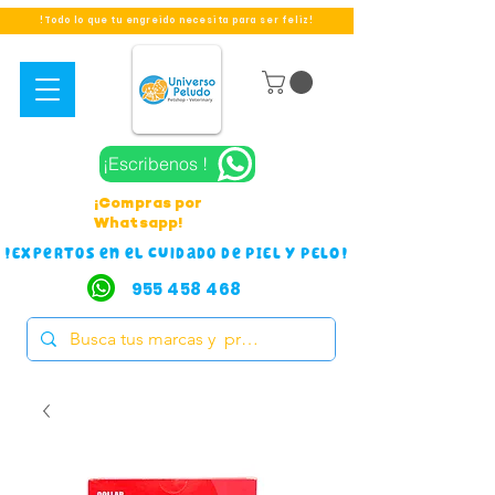
!Todo lo que tu engreido necesita para ser feliz!
¡Escribenos !
¡Compras por
Whatsapp!
!Expertos en el cuidado de PIEL Y PELO!
955 458 468