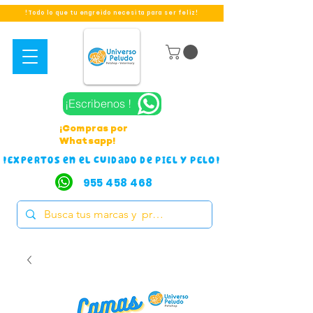
!Todo lo que tu engreido necesita para ser feliz!
¡Escribenos !
¡Compras por
Whatsapp!
!Expertos en el cuidado de PIEL Y PELO!
955 458 468