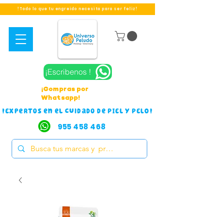
!Todo lo que tu engreido necesita para ser feliz!
¡Escribenos !
¡Compras por
Whatsapp!
!Expertos en el cuidado de PIEL Y PELO!
955 458 468