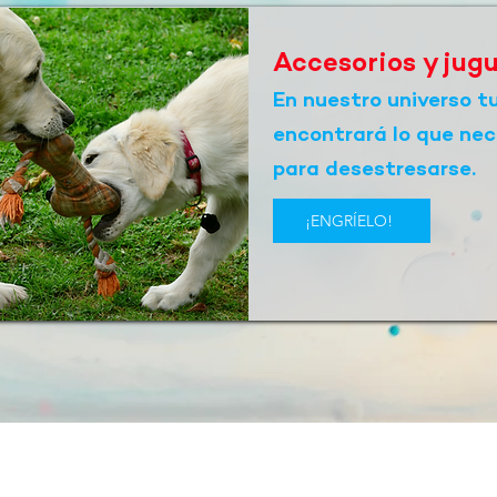
Accesorios y jug
En nuestro universo t
encontrará lo que nec
para desestresarse.
¡ENGRÍELO!