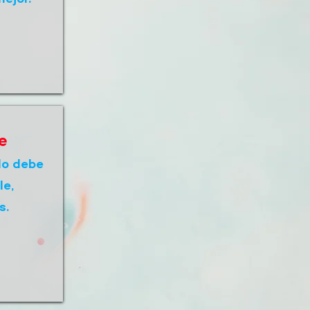
e
do debe
le,
s.