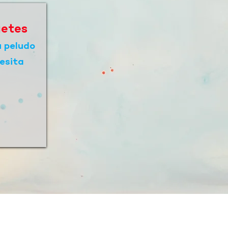
uetes
u peludo
esita