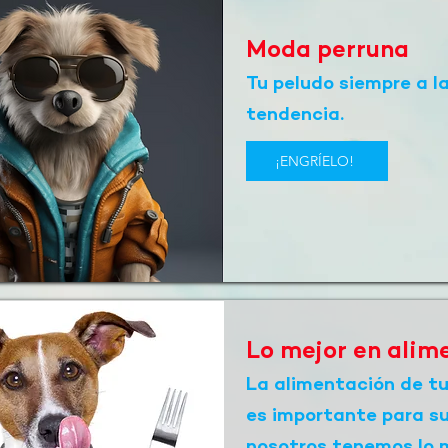
Moda perruna
Tu peludo siempre a l
tendencia.
¡ENGRÍELO!
Lo mejor en alim
La alimentación de tu
es importante para su
nosotros tenemos lo m