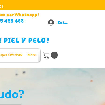
z!
as por Whatsapp!
5 458 468
Iniciar sesión
 PIEL Y PELO!
úper Ofertas!
More
ludo?