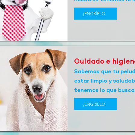
¡ENGRÍELO!
Cuidado e higien
Sabemos que tu pelu
estar limpio y saludab
tenemos lo que busca
¡ENGRÍELO!