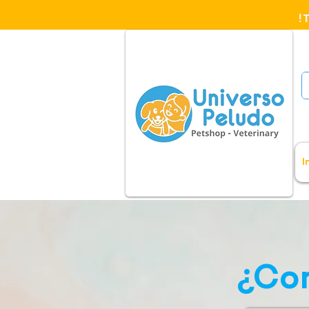
!
I
¿Com