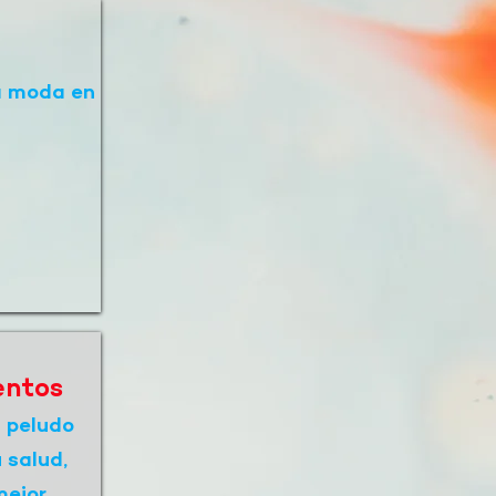
a moda en
entos
 peludo
 salud,
ejor.